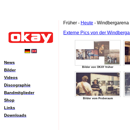
Früher -
Heute
- Windbergarena
Externe Pics von der Windberg
News
Bilder von OKAY früher
Bilder
Videos
Discographie
Bandmitglieder
Bilder vom Proberaum
Shop
Links
Downloads